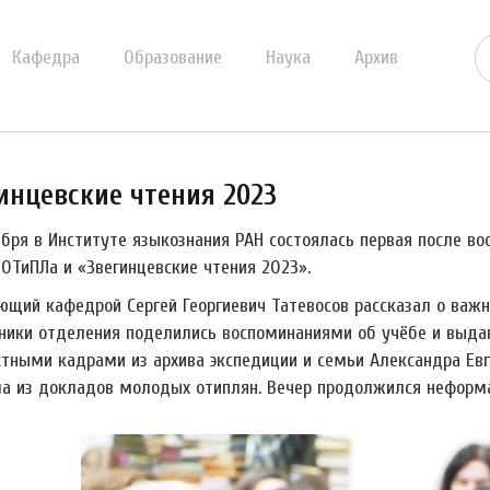
Кафедра
Образование
Наука
Архив
инцевские чтения 2023
ября в Институте языкознания РАН состоялась первая после в
 ОТиПЛа и «Звегинцевские чтения 2023».
ющий кафедрой Сергей Георгиевич Татевосов рассказал о важн
ники отделения поделились воспоминаниями об учёбе и выдаю
стными кадрами из архива экспедиции и семьи Александра Евг
ла из докладов молодых отиплян. Вечер продолжился нефор