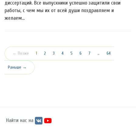
диссертаций. Все выпускники успешно защитили свои
работы, с чем мы их от всей души поздравляем и
желаем…
(текущая)
← Позже
1
2
3
4
5
6
7
…
64
Раньше →
Найти нас на