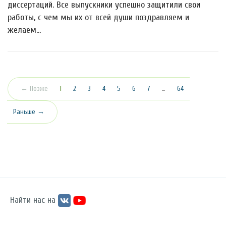
диссертаций. Все выпускники успешно защитили свои
работы, с чем мы их от всей души поздравляем и
желаем…
(текущая)
← Позже
1
2
3
4
5
6
7
…
64
Раньше →
Найти нас на