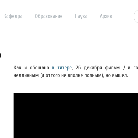
Кафедра
Образование
Наука
Архив
а
Как и обещано
в тизере
, 26 декабря фильм ,! и с
недлинным (и оттого не вполне полным), но вышел.