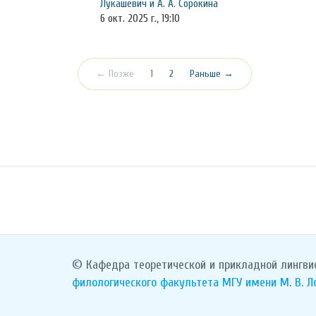
Лукашевич и А. А. Сорокина
6 окт. 2025 г., 19:10
(текущая)
← Позже
1
2
Раньше →
© Кафедра теоретической и прикладной лингви
филологического факультета
МГУ имени М. В. 