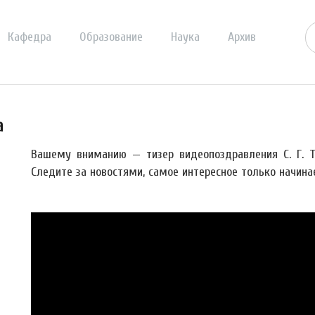
Кафедра
Образование
Наука
Архив
а
Вашему вниманию — тизер видеопоздравления С. Г. Та
Следите за новостями, самое интересное только начинае