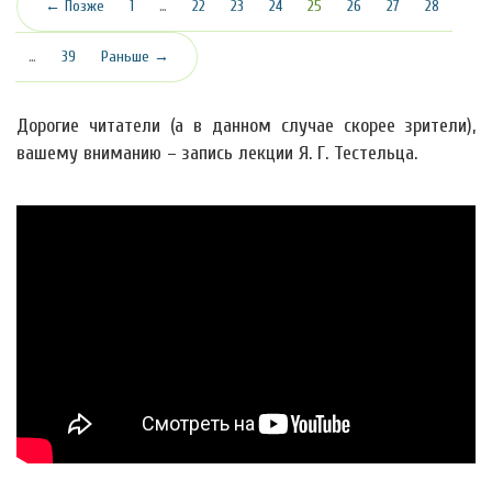
(текущая)
← Позже
1
…
22
23
24
25
26
27
28
…
39
Раньше →
Дорогие читатели (а в данном случае скорее зрители),
вашему вниманию – запись лекции Я. Г. Тестельца.