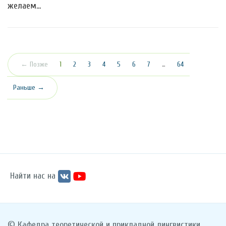
желаем…
(текущая)
← Позже
1
2
3
4
5
6
7
…
64
Раньше →
Найти нас на
© Кафедра теоретической и прикладной лингвистики