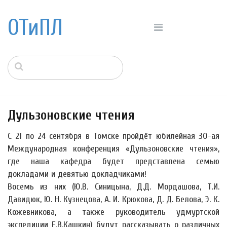
ОТиПЛ
Дульзоновские чтения
С 21 по 24 сентября в Томске пройдёт юбилейная 30-ая
Международная конференция «Дульзоновские чтения»,
где наша кафедра будет представлена семью
докладами и девятью докладчиками!
Восемь из них (Ю.В. Синицына, Д.Д. Мордашова, Т.И.
Давидюк, Ю. Н. Кузнецова, А. И. Крюкова, Д. Д. Белова, Э. К.
Кожевникова, а также руководитель удмуртской
экспедиции Е.В.Кашкин) будут рассказывать о различных