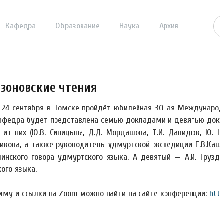
Кафедра
Образование
Наука
Архив
зоновские чтения
о 24 сентября в Томске пройдёт юбилейная 30-ая Междунаро
афедра будет представлена семью докладами и девятью док
из них (Ю.В. Синицына, Д.Д. Мордашова, Т.И. Давидюк, Ю. Н.
икова, а также руководитель удмуртской экспедиции Е.В.Каш
инского говора удмуртского языка. А девятый — А.И. Груз
ого языка.
мму и ссылки на Zoom можно найти на сайте конференции:
htt