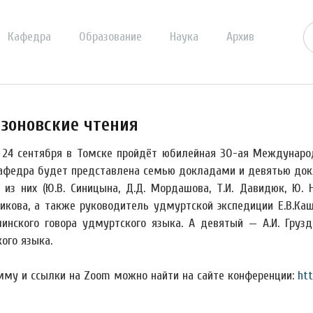
Кафедра
Образование
Наука
Архив
зоновские чтения
о 24 сентября в Томске пройдёт юбилейная 30-ая Междунаро
афедра будет представлена семью докладами и девятью док
из них (Ю.В. Синицына, Д.Д. Мордашова, Т.И. Давидюк, Ю. Н.
икова, а также руководитель удмуртской экспедиции Е.В.Каш
инского говора удмуртского языка. А девятый — А.И. Груз
ого языка.
мму и ссылки на Zoom можно найти на сайте конференции:
htt