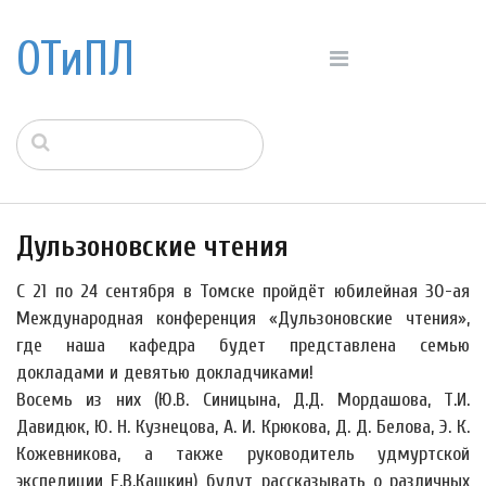
ОТиПЛ
Дульзоновские чтения
С 21 по 24 сентября в Томске пройдёт юбилейная 30-ая
Международная конференция «Дульзоновские чтения»,
где наша кафедра будет представлена семью
докладами и девятью докладчиками!
Восемь из них (Ю.В. Синицына, Д.Д. Мордашова, Т.И.
Давидюк, Ю. Н. Кузнецова, А. И. Крюкова, Д. Д. Белова, Э. К.
Кожевникова, а также руководитель удмуртской
экспедиции Е.В.Кашкин) будут рассказывать о различных