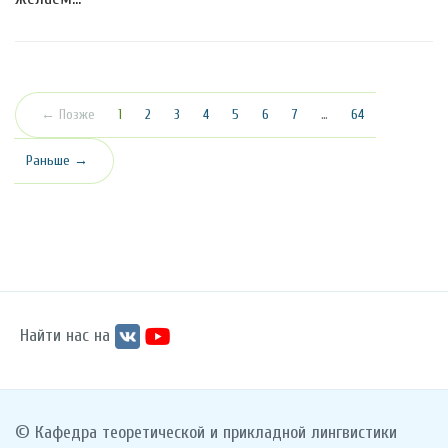
(текущая)
← Позже
1
2
3
4
5
6
7
…
64
Раньше →
Найти нас на
© Кафедра теоретической и прикладной лингвистики