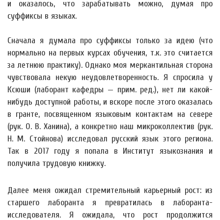
и оказалось, что зарабатывать можно, думая про
суффиксы в языках.
Сначала я думала про суффиксы только за идею (что
нормально на первых курсах обучения, т.к. это считается
за летнюю практику). Однако моя меркантильная сторона
чувствовала некую неудовлетворенность. Я спросила у
Ксюши (лаборант кафедры — прим. ред.), нет ли какой-
нибудь доступной работы, и вскоре после этого оказалась
в гранте, посвященном языковым контактам на севере
(рук. О. В. Ханина), а конкретно наш микроколлектив (рук.
Н. М. Стойнова) исследовал русский язык этого региона.
Так в 2017 году я попала в Институт языкознания и
получила трудовую книжку.
Далее меня ожидал стремительный карьерный рост: из
старшего лаборанта я превратилась в лаборанта-
исследователя. Я ожидала, что рост продолжится