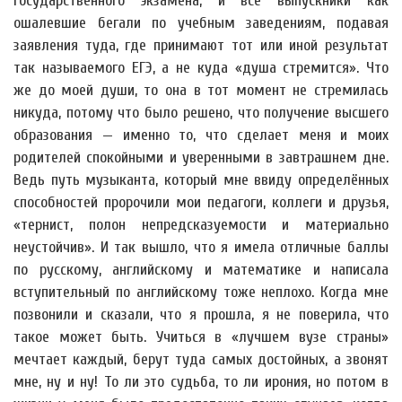
государственного экзамена, и все выпускники как
ошалевшие бегали по учебным заведениям, подавая
заявления туда, где принимают тот или иной результат
так называемого ЕГЭ, а не куда «душа стремится». Что
же до моей души, то она в тот момент не стремилась
никуда, потому что было решено, что получение высшего
образования — именно то, что сделает меня и моих
родителей спокойными и уверенными в завтрашнем дне.
Ведь путь музыканта, который мне ввиду определённых
способностей пророчили мои педагоги, коллеги и друзья,
«тернист, полон непредсказуемости и материально
неустойчив». И так вышло, что я имела отличные баллы
по русскому, английскому и математике и написала
вступительный по английскому тоже неплохо. Когда мне
позвонили и сказали, что я прошла, я не поверила, что
такое может быть. Учиться в «лучшем вузе страны»
мечтает каждый, берут туда самых достойных, а звонят
мне, ну и ну! То ли это судьба, то ли ирония, но потом в