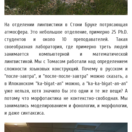
На отделении лингвистики в Стони Бруке потрясающая
атмосфера. Это небольшое отделение, примерно 25 Ph.D.
студентов и около 10 преподавателей. Такая
своеобразная лаборатория, где примерно треть людей
занимается компьютерной и математической
лингвистикой. Мы с Томасом работали над определением
сложности языковых конструкций. Почему в русском и
"после-завтра", и "после-после-завтра" можно сказать, а
в Илоканском "ka-bigat-an" можно, а "ka-ka-bigat-an-an"
уже нельзя, хотя значило бы это одни и те же вещи? А
потому что морфотактика не контекстно-свободная. Мы
занимались моделированием и фонологии, и морфологии,
и даже синтаксиса.