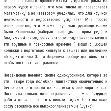
голове, как каша в горшочке из сказки братьев Гримм. На
первом курсе я поняла, что моя голова не переваривает
математику, а на четвертом убедилась, что для научной
деятельности я недостаточно усидчивая. Мне просто
очень повезло, что моими научными руководителями
были Ксюшенька (лаборант кафедры — прим. ред.) и
Владимир Александрович, которые поддерживали меня в
эти трудные и прекрасные времена :) Наши с Ксюшей
коллажи с подготовок хэндаута к защите или последний
абзац из отзыва Олега Игоревича вообще достойны того,
чтобы поставить их в рамочку.
Позавидовав немного своим однокурсникам, которые за
эти четыре года полюбили лингвистику окончательно и
бесповоротно, я пошла дальше искать свое «призвание».
Поставила только одно ограничение — моя будущая
работа должна приносить пользу людям. На этом шаге
сразу отсеялись все высокооплачиваемые (шутка).