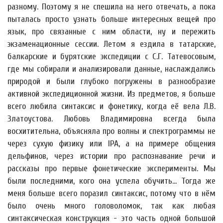
разному. Поэтому я не спешила на него отвечать, а пока
пыталась просто узнать больше интересных вещей про
язык, про связанные с ним области, ну и пережить
экзаменационные сессии. Летом я ездила в татарские,
балкарские и бурятские экспедиции с С.Г. Татевосовым,
где мы собирали и анализировали данные, наслаждались
природой и были глубоко погружены в разнообразие
активной экспедиционной жизни. Из предметов, я больше
всего любила синтаксис и фонетику, когда её вела Л.В.
Златоустова. Любовь Владимировна всегда была
восхитительна, объясняла про волны и спектрограммы не
через сухую физику или IPA, а на примере общения
дельфинов, через истории про распознавание речи и
рассказы про первые фонетические эксперименты. Мы
были последними, кого она успела обучить... Тогда же
меня больше всего поразил синтаксис, потому что в нём
было очень много головоломок, так как любая
синтаксическая конструкция - это часть одной большой