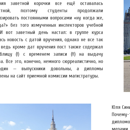
ения заветной корочки все ещё оставалась
естной, поэтому студенты продолжали
изировать постоянными вопросами «ну когда же,
да?» без того измученных инспекторов учебной
 И вот заветный день настал: в группе курса
ась новость с датой вручения, однако не все так
, ведь кроме дат вручения пост также содержал
аблицу (!) с временем записи (!!) на выдачу
а. Все это, конечно, немного сюрреалистично, но
один — выпускники довольны, а дипломы
лены на сайт приемной комиссии магистратуры.
Юля Сини
Почему
дипломо
мерами 