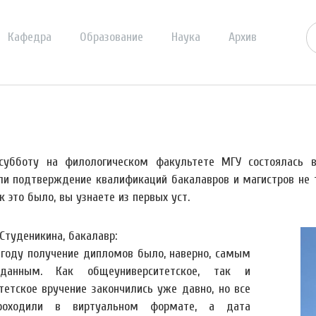
Кафедра
Образование
Наука
Архив
субботу на филологическом факультете МГУ состоялась 
ли подтверждение квалификаций бакалавров и магистров не т
к это было, вы узнаете из первых уст.
Студеникина, бакалавр:
 году получение дипломов было, наверно, самым
жданным. Как общеуниверситетское, так и
тетское вручение закончились уже давно, но все
роходили в виртуальном формате, а дата