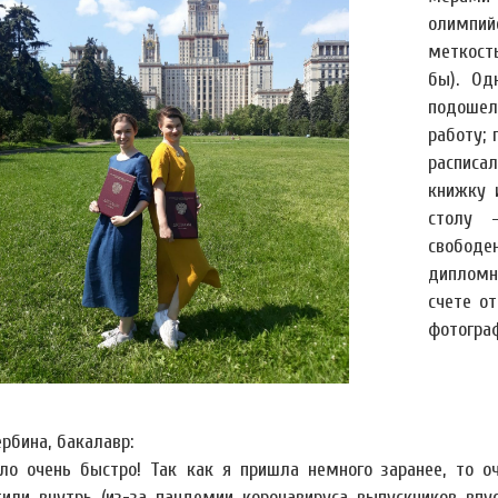
олимпий
меткост
бы). Од
подошел
работу;
расписа
книжку 
столу 
свобод
дипломн
счете о
фотогра
рбина, бакалавр:
ло очень быстро! Так как я пришла немного заранее, то 
тили внутрь (из-за пандемии коронавируса выпускников впу