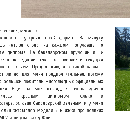
ченкова, магистр:
олностью устроил такой формат. За минуту
ишь четыре стола, на каждом получаешь по
ту диплома. На бакалаврском вручении я не
з-за экспедиции, так что сравнивать текущий
не не с чем. Предполагаю, что такой вариант
от лично для меня предпочтительнее, потому
не большой любитель многолюдных официальных
оний. Еще, на мой взгляд, я очень удачно
ничилась красным дипломом только в
ратуре, оставив бакалаврский зелёным, и у меня
 один экземпляр медали и книжки про великих
ГУ, а не два, как у Юли.