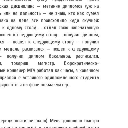
ская дисциплина — метание дипломов (уж на
ь или на дальность — не знаю, кто как сумел
нако на деле все происходило куда скучней:
 к одному столу — отдал свою напечатанную
 пошел к следующему столу — получил диплом,
лся — пошел к следующему столу — получил
и медаль, расписался — пошел к следующему
— получил диплом бакалавра, расписался,
ен, товарищ магистр. Бюрократическо-
ый конвейер МГУ работал как часы, в конечном
тправляя счастливого одипломленного студента
фироваться на фоне альма-матер.
очереди почти не было) Меня довольно быстро
скали по одному), и сотрудники учебной части