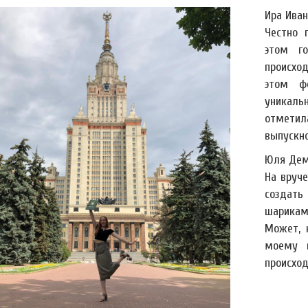
Ира Иван
Честно 
этом го
происхо
этом ф
уникальн
отмети
выпускно
Юля Дем
На вруч
создать
шарикам
Может, 
моему в
происход