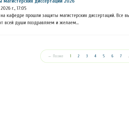
 магистерских диссертаций 2026
2026 г., 17:05
 на кафедре прошли защиты магистерских диссертаций. Все в
от всей души поздравляем и желаем…
(текущая)
← Позже
1
2
3
4
5
6
7