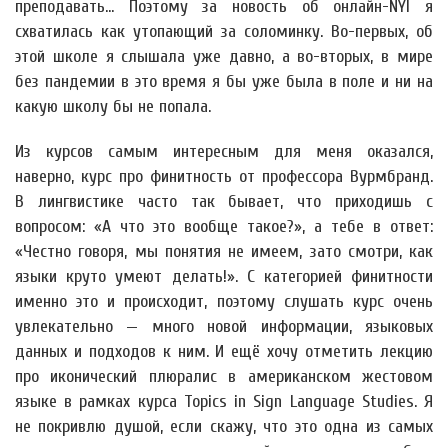
преподавать... Поэтому за новость об онлайн-NYI я
схватилась как утопающий за соломинку. Во-первых, об
этой школе я слышала уже давно, а во-вторых, в мире
без пандемии в это время я бы уже была в поле и ни на
какую школу бы не попала.
Из курсов самым интересным для меня оказался,
наверно, курс про финитность от профессора Вурмбранд.
В лингвистике часто так бывает, что приходишь с
вопросом: «А что это вообще такое?», а тебе в ответ:
«Честно говоря, мы понятия не имеем, зато смотри, как
языки круто умеют делать!». С категорией финитности
именно это и происходит, поэтому слушать курс очень
увлекательно — много новой информации, языковых
данных и подходов к ним. И ещё хочу отметить лекцию
про иконический плюралис в американском жестовом
языке в рамках курса Topics in Sign Language Studies. Я
не покривлю душой, если скажу, что это одна из самых