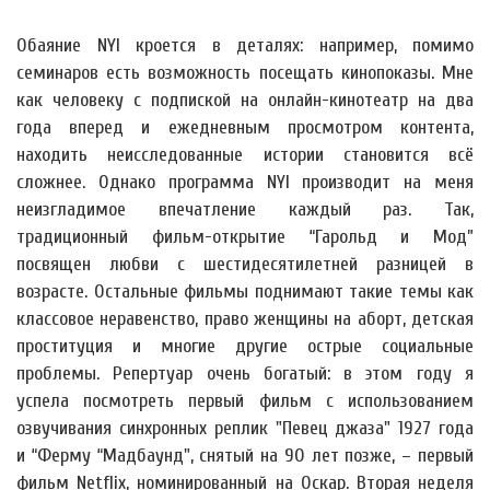
Обаяние NYI кроется в деталях: например, помимо
семинаров есть возможность посещать кинопоказы. Мне
как человеку с подпиской на онлайн-кинотеатр на два
года вперед и ежедневным просмотром контента,
находить неисследованные истории становится всё
сложнее. Однако программа NYI производит на меня
неизгладимое впечатление каждый раз. Так,
традиционный фильм-открытие “Гарольд и Мод”
посвящен любви с шестидесятилетней разницей в
возрасте. Остальные фильмы поднимают такие темы как
классовое неравенство, право женщины на аборт, детская
проституция и многие другие острые социальные
проблемы. Репертуар очень богатый: в этом году я
успела посмотреть первый фильм с использованием
озвучивания синхронных реплик "Певец джаза" 1927 года
и “Ферму “Мадбаунд", снятый на 90 лет позже, – первый
фильм Netflix, номинированный на Оскар. Вторая неделя