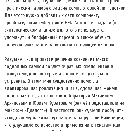
о языке, модель, обучившись, может быть донастроена
практически на любую задачу компьютерной лингвистики.
Для этого нужно добавить к сети компонент,
преобразующий эмбеддинги BERT'а в ответ задачи (в
синтаксическом анализе для этого используется
упомянутый биаффинный парсер), а также обучить
получившуюся модель на соответствующей выборке.
Разумеется, в процессе решения возникает много
подводных камней по увязке разных компонентов в
единую модель, которые я в конце концов сумел
устранить. В этом мне существенно помогла
адаптированная реализация BERT'а, сделанная моими
коллегами по физтеховской лаборатории Михаилом
Архиповым и Юрием Куратовым (они её представляли на
майском «Диалоге»). В частности, они сумели дообучить
исходную мультиязычную модель на русской Википедии,
что улучшило её качество в применении к текстам как