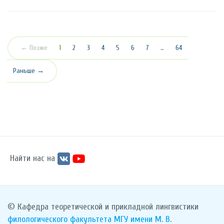
(текущая)
← Позже
1
2
3
4
5
6
7
…
64
Раньше →
Найти нас на
© Кафедра теоретической и прикладной лингвистики
филологического факультета
МГУ имени М. В.