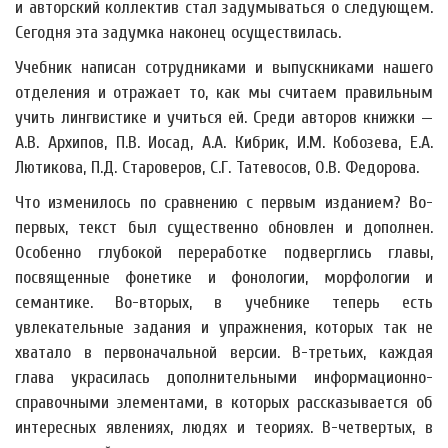
и авторский коллектив стал задумываться о следующем.
Сегодня эта задумка наконец осуществилась.
Учебник написан сотрудниками и выпускниками нашего
отделения и отражает то, как мы считаем правильным
учить лингвистике и учиться ей. Среди авторов книжки —
А.В. Архипов, П.В. Иосад, А.А. Кибрик, И.М. Кобозева, Е.А.
Лютикова, П.Д. Староверов, С.Г. Татевосов, О.В. Федорова.
Что изменилось по сравнению с первым изданием? Во-
первых, текст был существенно обновлен и дополнен.
Особенно глубокой переработке подверглись главы,
посвященные фонетике и фонологии, морфологии и
семантике. Во-вторых, в учебнике теперь есть
увлекательные задания и упражнения, которых так не
хватало в первоначальной версии. В-третьих, каждая
глава украсилась дополнительными информационно-
справочными элементами, в которых рассказывается об
интересных явлениях, людях и теориях. В-четвертых, в