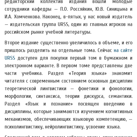
редакторский коллектив издания вошли молодые
сотрудники кафедры — П.О. Россяйкин, Ю.В. Синицына и
И.А. Хомченкова. Наконец, в-пятых, у нас новый издатель
— издательская группа URSS, один из главных игроков на
российском рынке учебной литературы.
Второе издание существенно увеличилось в объеме, и его
пришлось разделить на отдельные тома. Сейчас
на сайте
URSS
доступен для покупки первый том в бумажном и
электронном варианте. В первом томе представлены две
части учебника. Раздел «Теория языка» знакомит
читателя с современным состоянием основных дисциплин
теоретической лингвистики — фонетики и фонологии,
морфологии, синтаксиса, теории дискурса, семантики.
Раздел «Язык и познание» посвящен введению в
дисциплины, которые занимаются изучением когнитивных
механизмов, обеспечивающих языковую компетенцию, —
психолингвистику, нейролингвистику, усвоение языка.