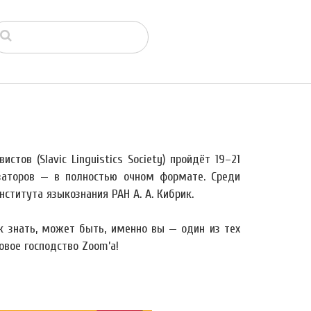
тов (Slavic Linguistics Society) пройдёт 19–21
заторов — в полностью очном формате. Среди
титута языкознания РАН А. А. Кибрик.
ак знать, может быть, именно вы — один из тех
овое господство Zoom’а!