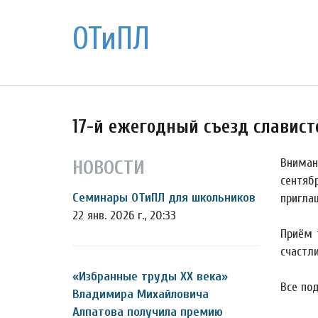
ОТиПЛ
17-й ежегодный съезд славистов 
Внимани
НОВОСТИ
сентяб
Семинары ОТиПЛ для школьников
пригла
22 янв. 2026 г., 20:33
Приём 
счастли
«Избранные труды ХХ века»
Все по
Владимира Михайловича
Алпатова получила премию