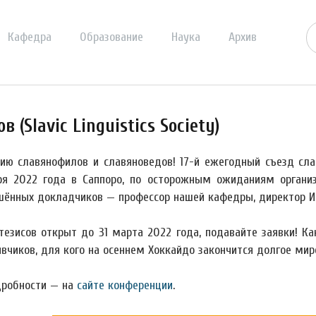
Кафедра
Образование
Наука
Архив
(Slavic Linguistics Society)
ю славянофилов и славяноведов! 17-й ежегодный съезд славис
ря 2022 года в Саппоро, по осторожным ожиданиям органи
шённых докладчиков — профессор нашей кафедры, директор Инс
тезисов открыт до 31 марта 2022 года, подавайте заявки! К
вчиков, для кого на осеннем Хоккайдо закончится долгое мир
дробности — на
сайте конференции
.