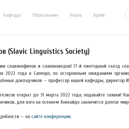
Кафедра
Образование
Наука
Архив
(Slavic Linguistics Society)
ю славянофилов и славяноведов! 17-й ежегодный съезд славис
ря 2022 года в Саппоро, по осторожным ожиданиям органи
шённых докладчиков — профессор нашей кафедры, директор Инс
тезисов открыт до 31 марта 2022 года, подавайте заявки! К
вчиков, для кого на осеннем Хоккайдо закончится долгое мир
дробности — на
сайте конференции
.