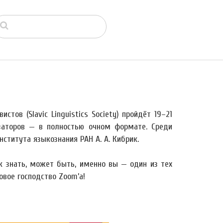
тов (Slavic Linguistics Society) пройдёт 19–21
заторов — в полностью очном формате. Среди
титута языкознания РАН А. А. Кибрик.
ак знать, может быть, именно вы — один из тех
овое господство Zoom’а!