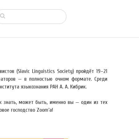
тов (Slavic Linguistics Society) пройдёт 19–21
заторов — в полностью очном формате. Среди
титута языкознания РАН А. А. Кибрик.
ак знать, может быть, именно вы — один из тех
овое господство Zoom’а!