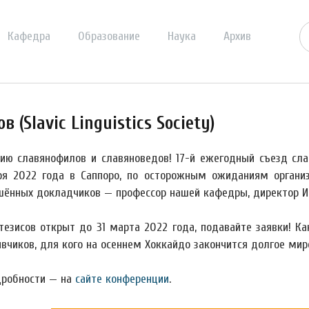
Кафедра
Образование
Наука
Архив
(Slavic Linguistics Society)
ю славянофилов и славяноведов! 17-й ежегодный съезд славис
ря 2022 года в Саппоро, по осторожным ожиданиям органи
шённых докладчиков — профессор нашей кафедры, директор Инс
тезисов открыт до 31 марта 2022 года, подавайте заявки! К
вчиков, для кого на осеннем Хоккайдо закончится долгое мир
дробности — на
сайте конференции
.