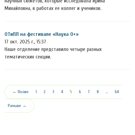
научных сюжетов, которые исследовала Ирина
Михайловна, в работах ее коллег и учеников.
ОТиПЛ на фестивале «Наука 0+»
17 окт. 2025 г., 15:37
Наше отделение представило четыре разных
тематических секции.
(текущая)
← Позже
1
2
3
4
5
6
7
8
…
64
Раньше →