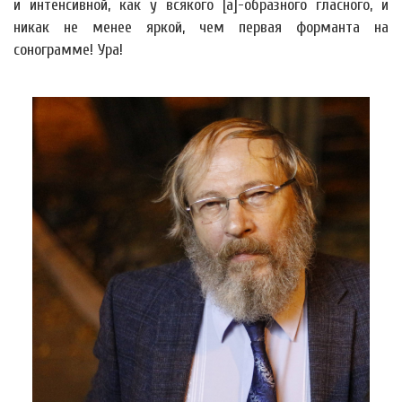
и интенсивной, как у всякого [а]-образного гласного, и
никак не менее яркой, чем первая форманта на
сонограмме! Ура!