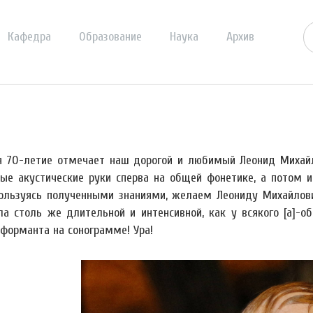
Кафедра
Образование
Наука
Архив
я 70-летие отмечает наш дорогой и любимый Леонид Михайло
ые акустические руки сперва на общей фонетике, а потом и
Пользуясь полученными знаниями, желаем Леониду Михайлови
ла столь же длительной и интенсивной, как у всякого [а]-об
 форманта на сонограмме! Ура!