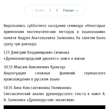
(текущая)
← Позже
1
2
Раньше →
Видеозапись субботнего заседания семинара «Некоторые
применения математических методов в языкознании»
памяти Андрея Анатольевича Зализняка. На занятии было
сразу три доклада:
1:23 Дмитрий Владимирович Сичинава
«Древненовгородский диалект»: книга о жизни
30:33 Максим Анисимович Кронгауз
Акцентуация сложных фамилий германского
происхождения в русском языке
58:35 Анна Константиновна Поливанова
Синтаксический анализ древнерусского текста в книге А.
А. Зализняка «Древнерусские энклитики»