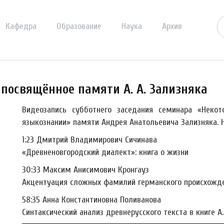
Кафедра
Образование
Наука
Архив
посвящённое памяти А. А. Зализняка
Видеозапись субботнего заседания семинара «Неко
языкознании» памяти Андрея Анатольевича Зализняка. Н
1:23 Дмитрий Владимирович Сичинава
«Древненовгородский диалект»: книга о жизни
30:33 Максим Анисимович Кронгауз
Акцентуация сложных фамилий германского происхожде
58:35 Анна Константиновна Поливанова
Синтаксический анализ древнерусского текста в книге А