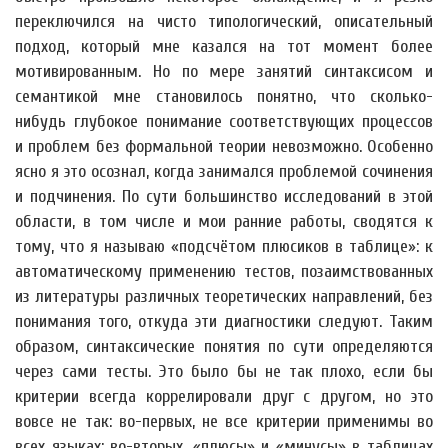
переключился на чисто типологический, описательный
подход, который мне казался на тот момент более
мотивированным. Но по мере занятий синтаксисом и
семантикой мне становилось понятно, что сколько-
нибудь глубокое понимание соответствующих процессов
и проблем без формальной теории невозможно. Особенно
ясно я это осознал, когда занимался проблемой сочинения
и подчинения. По сути большинство исследований в этой
области, в том числе и мои ранние работы, сводятся к
тому, что я называю «подсчётом плюсиков в таблице»: к
автоматическому применению тестов, позаимствованных
из литературы различных теоретических направлений, без
понимания того, откуда эти диагностики следуют. Таким
образом, синтаксические понятия по сути определяются
через сами тесты. Это было бы не так плохо, если бы
критерии всегда коррелировали друг с другом, но это
вовсе не так: во-первых, не все критерии применимы во
всех языках; во-вторых, «плюсы» и «минусы» в таблицах