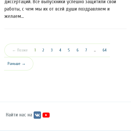
диссертаций. Все выпускники успешно защитили свои
работы, с чем мы их от всей души поздравляем и
желаем…
(текущая)
← Позже
1
2
3
4
5
6
7
…
64
Раньше →
Найти нас на