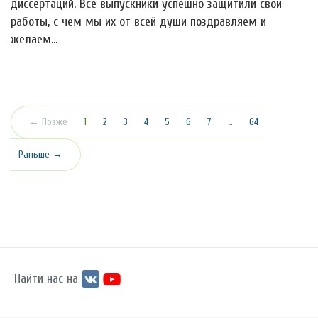
диссертаций. Все выпускники успешно защитили свои
работы, с чем мы их от всей души поздравляем и
желаем…
(текущая)
← Позже
1
2
3
4
5
6
7
…
64
Раньше →
Найти нас на