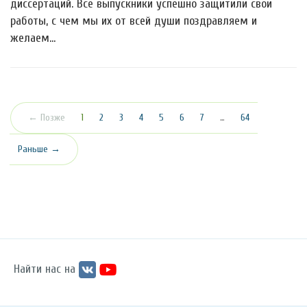
диссертаций. Все выпускники успешно защитили свои
работы, с чем мы их от всей души поздравляем и
желаем…
(текущая)
← Позже
1
2
3
4
5
6
7
…
64
Раньше →
Найти нас на