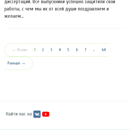
диссертаций. Все выпускники успешно защитили свои
работы, с чем мы их от всей души поздравляем и
желаем…
(текущая)
← Позже
1
2
3
4
5
6
7
…
64
Раньше →
Найти нас на