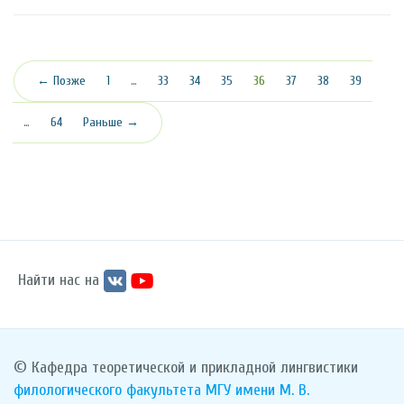
(текущая)
← Позже
1
…
33
34
35
36
37
38
39
…
64
Раньше →
Найти нас на
© Кафедра теоретической и прикладной лингвистики
филологического факультета
МГУ имени М. В.