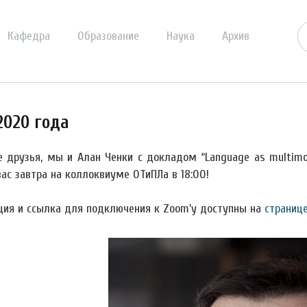
Кафедра
Образование
Наука
Архив
020 года
 друзья, мы и Алан Ченки с докладом “Language as multimoda
ас завтра на коллоквиуме ОТиПЛа в 18:00!
ция и ссылка для подключения к Zoom'у доступны на
страниц