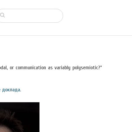
l, or communication as variably polysemiotic?”
е доклада
.