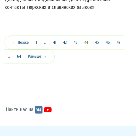
контакты тюркских и славянских языков»
(текущая)
← Позже
1
…
41
42
43
44
45
46
47
…
64
Раньше →
Найти нас на