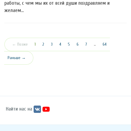
работы, с чем мы их от всей души поздравляем и
желаем…
(текущая)
← Позже
1
2
3
4
5
6
7
…
64
Раньше →
Найти нас на