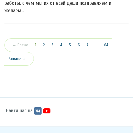
работы, с чем мы их от всей души поздравляем и
желаем…
(текущая)
← Позже
1
2
3
4
5
6
7
…
64
Раньше →
Найти нас на