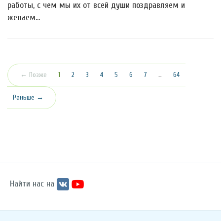
работы, с чем мы их от всей души поздравляем и
желаем…
(текущая)
← Позже
1
2
3
4
5
6
7
…
64
Раньше →
Найти нас на