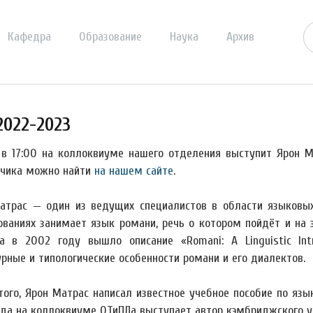
Кафедра
Образование
Наука
Архив
022-2023
 в 17:00 на коллоквиуме нашего отделения выступит Ярон М
чика можно найти
на нашем сайте
.
атрас — один из ведущих специалистов в области языковых
ованиях занимает язык романи, речь о котором пойдёт и на
а в 2002 году вышло описание «Romani: A Linguistic Int
урные и типологические особенности романи и его диалектов.
того, Ярон Матрас написал известное учебное пособие по яз
огда на коллоквиуме ОТиПЛа выступает автор кэмбриджского у