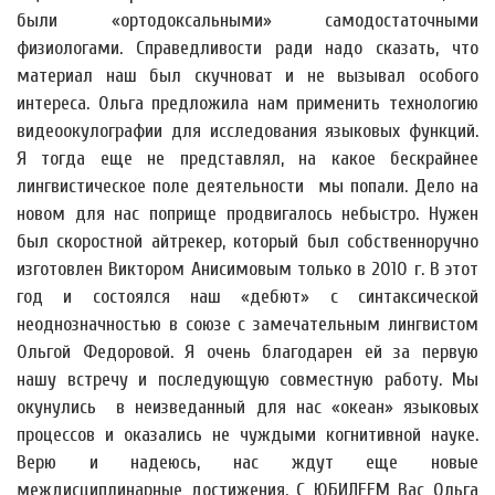
были «ортодоксальными» самодостаточными
физиологами. Справедливости ради надо сказать, что
материал наш был скучноват и не вызывал особого
интереса. Ольга предложила нам применить технологию
видеоокулографии для исследования языковых функций.
Я тогда еще не представлял, на какое бескрайнее
лингвистическое поле деятельности мы попали. Дело на
новом для нас поприще продвигалось небыстро. Нужен
был скоростной айтрекер, который был собственноручно
изготовлен Виктором Анисимовым только в 2010 г. В этот
год и состоялся наш «дебют» с синтаксической
неоднозначностью в союзе с замечательным лингвистом
Ольгой Федоровой. Я очень благодарен ей за первую
нашу встречу и последующую совместную работу. Мы
окунулись в неизведанный для нас «океан» языковых
процессов и оказались не чуждыми когнитивной науке.
Верю и надеюсь, нас ждут еще новые
междисциплинарные достижения. С ЮБИЛЕЕМ Вас Ольга