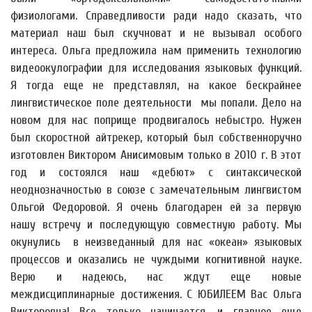
физиологами. Справедливости ради надо сказать, что
материал наш был скучноват и не вызывал особого
интереса. Ольга предложила нам применить технологию
видеоокулографии для исследования языковых функций.
Я тогда еще не представлял, на какое бескрайнее
лингвистическое поле деятельности мы попали. Дело на
новом для нас поприще продвигалось небыстро. Нужен
был скоростной айтрекер, который был собственноручно
изготовлен Виктором Анисимовым только в 2010 г. В этот
год и состоялся наш «дебют» с синтаксической
неоднозначностью в союзе с замечательным лингвистом
Ольгой Федоровой. Я очень благодарен ей за первую
нашу встречу и последующую совместную работу. Мы
окунулись в неизведанный для нас «океан» языковых
процессов и оказались не чуждыми когнитивной науке.
Верю и надеюсь, нас ждут еще новые
междисциплинарные достижения. С ЮБИЛЕЕМ Вас Ольга
Викторовна! Все только начинается, и главное еще