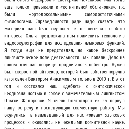
еще только привыкали к «когнитивной обстановке», т.к.
были «ортодоксальными» самодостаточными
физиологами. Справедливости ради надо сказать, что
материал наш был скучноват и не вызывал особого
интереса. Ольга предложила нам применить технологию
видеоокулографии для исследования языковых функций.
Я тогда еще не представлял, на какое бескрайнее
лингвистическое поле деятельности мы попали. Дело на
новом для нас поприще продвигалось небыстро. Нужен
был скоростной айтрекер, который был собственноручно
изготовлен Виктором Анисимовым только в 2010 г. В этот
год и состоялся наш «дебют» с синтаксической
неоднозначностью в союзе с замечательным лингвистом
Ольгой Федоровой. Я очень благодарен ей за первую
нашу встречу и последующую совместную работу. Мы
окунулись в неизведанный для нас «океан» языковых
процессов и оказались не чуждыми когнитивной науке.