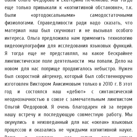
еще только привыкали к «когнитивной обстановке», т.к.
были «ортодоксальными» самодостаточными
физиологами. Справедливости ради надо сказать, что
материал наш был скучноват и не вызывал особого
интереса. Ольга предложила нам применить технологию
видеоокулографии для исследования языковых функций.
Я тогда еще не представлял, на какое бескрайнее
лингвистическое поле деятельности мы попали. Дело на
новом для нас поприще продвигалось небыстро. Нужен
был скоростной айтрекер, который был собственноручно
изготовлен Виктором Анисимовым только в 2010 г. В этот
год и состоялся наш «дебют» с синтаксической
неоднозначностью в союзе с замечательным лингвистом
Ольгой Федоровой. Я очень благодарен ей за первую
нашу встречу и последующую совместную работу. Мы
окунулись в неизведанный для нас «океан» языковых
процессов и оказались не чуждыми когнитивной науке.