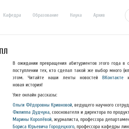
Кафедра
Образование
Наука
Архив
иПЛ
В ожидании превращения абитуриентов этого года в 
поступлении тех, кто сделал такой же выбор много (и
этом. Читайте наши ленты новостей
ВКонтакте
новая история!
Уже онлайн рассказы:
Ольги Фёдоровны Кривновой
, ведущего научного сотру
Филиппа Дудчука
, сооснователя и директора по проду
Марины Королёвой
, журналиста, профессора департаме
Бориса Юрьевича Городецкого
, профессора кафедры лин