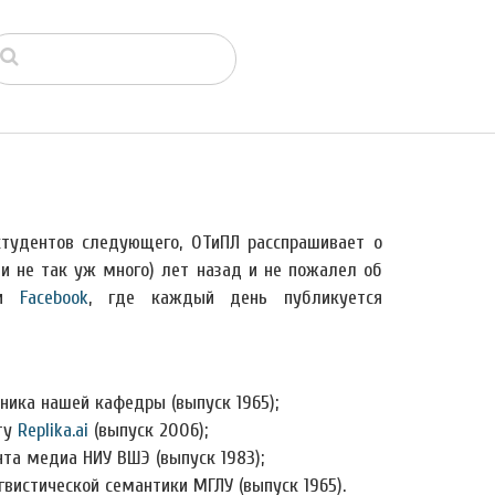
студентов следующего, ОТиПЛ расспрашивает о
ли не так уж много) лет назад и не пожалел об
и
Facebook
, где каждый день публикуется
дника нашей кафедры (выпуск 1965);
кту
Replika.ai
(выпуск 2006);
нта медиа НИУ ВШЭ (выпуск 1983);
гвистической семантики МГЛУ (выпуск 1965).