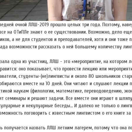
ледней очной ЛЛШ-2019 прошло целых три года. Поэтому, навер
 все на ОТиПЛе знают о ее существовании. Возможно, дело еще
ков, а не для студентов и преподавателей, хотя и они тоже п
рада возможности рассказать о ней большему количеству линг
зала одна из участниц, ЛЛШ - это «мероприятие, на котором л
нравится: оно показывает, что провести лекцию или мероприя
аватели, студенты-(не)лингвисты и около 80 школьников старш
собираются вместе на 10 дней. Они читают и слушают лекции 
стикой наукам (филологии, математике, переводоведению, эко
т семинары и решают задачи. Все вместе они играют в шляпу,
кулуарные и некулуарные беседы… И далеко не только о лингви
озможность поговорить с известным лингвистом о его книге з
нь получается назвать ЛЛШ летним лагерем, потому что она п