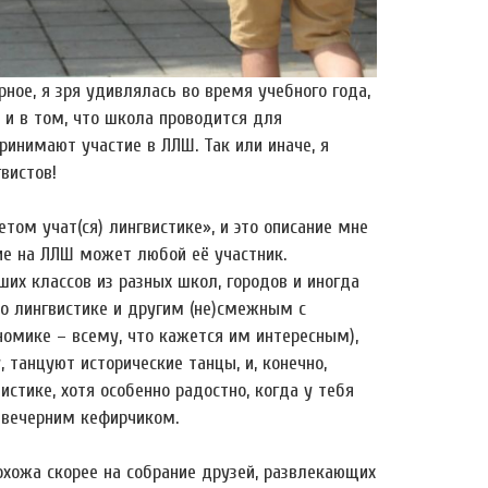
ное, я зря удивлялась во время учебного года,
 и в том, что школа проводится для
ринимают участие в ЛЛШ. Так или иначе, я
вистов!
етом учат(ся) лингвистике», и это описание мне
тие на ЛЛШ может любой её участник.
их классов из разных школ, городов и иногда
по лингвистике и другим (не)смежным с
номике – всему, что кажется им интересным),
 танцуют исторические танцы, и, конечно,
стике, хотя особенно радостно, когда у тебя
а вечерним кефирчиком.
охожа скорее на собрание друзей, развлекающих