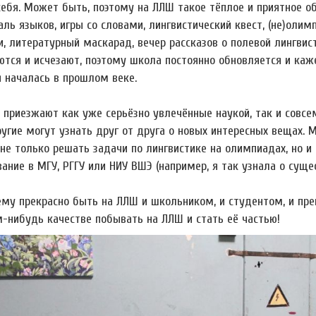
себя. Может быть, поэтому на ЛЛШ такое тёплое и приятное 
ль языков, игры со словами, лингвистический квест, (не)олим
, литературный маскарад, вечер рассказов о полевой лингвист
ются и исчезают, поэтому школа постоянно обновляется и каже
я началась в прошлом веке.
 приезжают как уже серьёзно увлечённые наукой, так и совсе
ругие могут узнать друг от друга о новых интересных вещах. 
не только решать задачи по лингвистике на олимпиадах, но и
ание в МГУ, РГГУ или НИУ ВШЭ (например, я так узнала о суще
ему прекрасно быть на ЛЛШ и школьником, и студентом, и пре
м-нибудь качестве побывать на ЛЛШ и стать её частью!