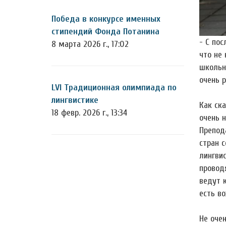
Победа в конкурсе именных
стипендий Фонда Потанина
- С пос
8 марта 2026 г., 17:02
что не
школьни
очень 
LVI Традиционная олимпиада по
лингвистике
Как ска
18 февр. 2026 г., 13:34
очень 
Препод
стран 
лингви
проводя
ведут 
есть в
Не оче