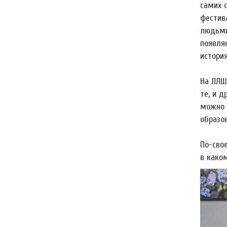
самих 
фестива
людьми
появля
истори
На ЛЛШ
те, и д
можно 
образов
По-сво
в како