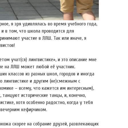
ное, я зря удивлялась во время учебного года,
 и в том, что школа проводится для
ринимают участие в ЛЛШ. Так или иначе, я
вистов!
етом учат(ся) лингвистике», и это описание мне
тие на ЛЛШ может любой её участник.
их классов из разных школ, городов и иногда
по лингвистике и другим (не)смежным с
номике – всему, что кажется им интересным),
 танцуют исторические танцы, и, конечно,
стике, хотя особенно радостно, когда у тебя
а вечерним кефирчиком.
охожа скорее на собрание друзей, развлекающих