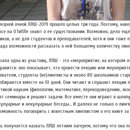
ледней очной ЛЛШ-2019 прошло целых три года. Поэтому, навер
 все на ОТиПЛе знают о ее существовании. Возможно, дело еще
ков, а не для студентов и преподавателей, хотя и они тоже п
рада возможности рассказать о ней большему количеству линг
зала одна из участниц, ЛЛШ - это «мероприятие, на котором л
нравится: оно показывает, что провести лекцию или мероприя
аватели, студенты-(не)лингвисты и около 80 школьников старш
собираются вместе на 10 дней. Они читают и слушают лекции 
стикой наукам (филологии, математике, переводоведению, эко
т семинары и решают задачи. Все вместе они играют в шляпу,
кулуарные и некулуарные беседы… И далеко не только о лингви
озможность поговорить с известным лингвистом о его книге з
нь получается назвать ЛЛШ летним лагерем, потому что она п