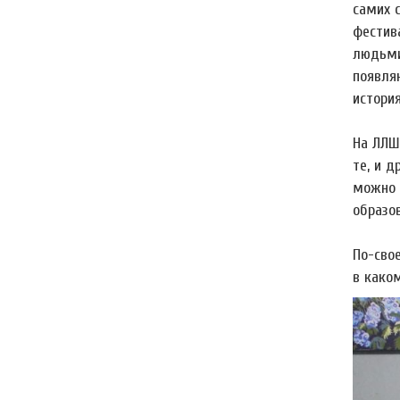
самих 
фестива
людьми
появля
истори
На ЛЛШ
те, и д
можно 
образов
По-сво
в како