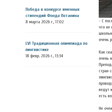
Победа в конкурсе именных
стипендий Фонда Потанина
- С пос
8 марта 2026 г., 17:02
что не
школьни
очень 
LVI Традиционная олимпиада по
лингвистике
Как ска
18 февр. 2026 г., 13:34
очень 
Препод
стран 
лингви
проводя
ведут 
есть в
Не оче