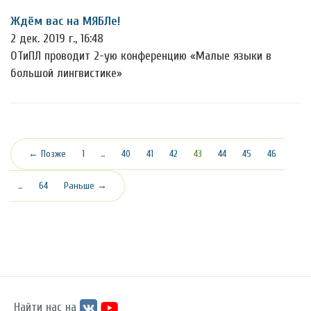
Ждём вас на МЯБЛе!
2 дек. 2019 г., 16:48
ОТиПЛ проводит 2-ую конференцию «Малые языки в
большой лингвистике»
(текущая)
← Позже
1
…
40
41
42
43
44
45
46
…
64
Раньше →
Найти нас на