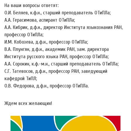
На ваши вопросы ответят:
О.И. Беляев, к.ф.н., старший преподаватель ОТиПЛа;
А.А. Герасимова, аспирант ОТиПЛа;
А.А. Кибрик, д.ф.н., директор Института языкознания РАН,
профессор ОТиПЛа;
И.М. Кобозева, д.ф.н., профессор ОТиПЛа;
В.А. Плунгян, д.ф.н., академик РАН, зам. директора
Института русского языка РАН, профессор ОТиПЛа;
А.А. Сорокин, к.ф.-м.н., старший преподаватель ОТиПЛа;
С.Г. Татевосов, д.ф.н., профессор РАН, заведующий
кафедрой ТиПЛ;
О.В. Федорова, д.ф.н., профессор ОТиПЛа.
Ждем всех желающих!