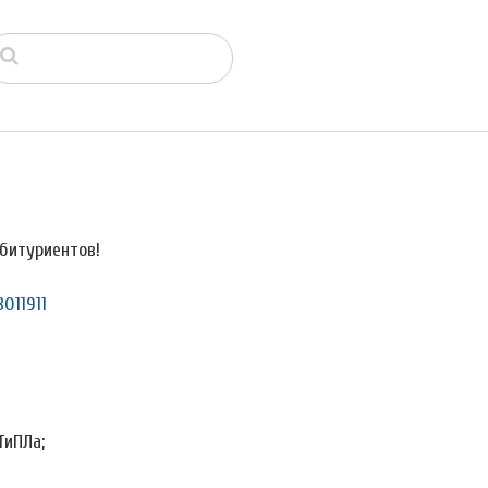
битуриентов!
011911
ТиПЛа;