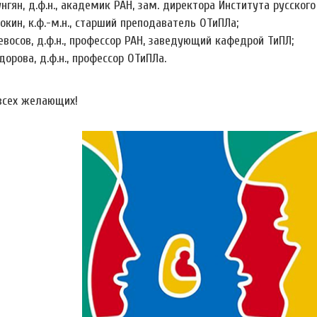
унгян, д.ф.н., академик РАН, зам. директора Института русског
рокин, к.ф.-м.н., старший преподаватель ОТиПЛа;
тевосов, д.ф.н., профессор РАН, заведующий кафедрой ТиПЛ;
дорова, д.ф.н., профессор ОТиПЛа.
сех желающих!