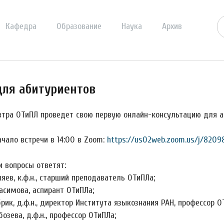
Кафедра
Образование
Наука
Архив
для абитуриентов
втра ОТиПЛ проведет свою первую онлайн-консультацию для а
чало встречи в 14:00 в Zoom:
https://us02web.zoom.us/j/82098
и вопросы ответят:
ляев, к.ф.н., старший преподаватель ОТиПЛа;
расимова, аспирант ОТиПЛа;
брик, д.ф.н., директор Института языкознания РАН, профессор О
бозева, д.ф.н., профессор ОТиПЛа;