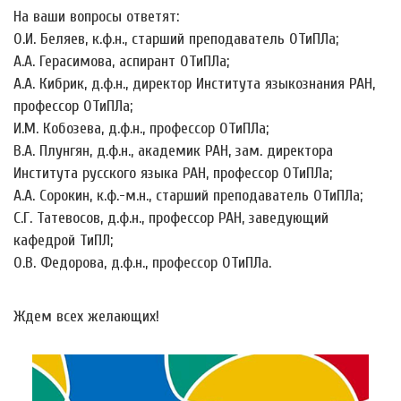
На ваши вопросы ответят:
О.И. Беляев, к.ф.н., старший преподаватель ОТиПЛа;
А.А. Герасимова, аспирант ОТиПЛа;
А.А. Кибрик, д.ф.н., директор Института языкознания РАН,
профессор ОТиПЛа;
И.М. Кобозева, д.ф.н., профессор ОТиПЛа;
В.А. Плунгян, д.ф.н., академик РАН, зам. директора
Института русского языка РАН, профессор ОТиПЛа;
А.А. Сорокин, к.ф.-м.н., старший преподаватель ОТиПЛа;
С.Г. Татевосов, д.ф.н., профессор РАН, заведующий
кафедрой ТиПЛ;
О.В. Федорова, д.ф.н., профессор ОТиПЛа.
Ждем всех желающих!