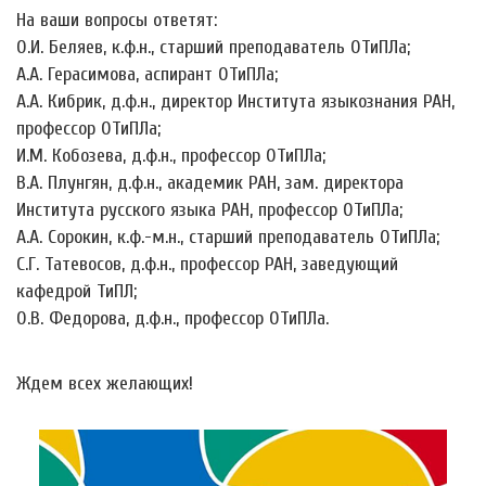
На ваши вопросы ответят:
О.И. Беляев, к.ф.н., старший преподаватель ОТиПЛа;
А.А. Герасимова, аспирант ОТиПЛа;
А.А. Кибрик, д.ф.н., директор Института языкознания РАН,
профессор ОТиПЛа;
И.М. Кобозева, д.ф.н., профессор ОТиПЛа;
В.А. Плунгян, д.ф.н., академик РАН, зам. директора
Института русского языка РАН, профессор ОТиПЛа;
А.А. Сорокин, к.ф.-м.н., старший преподаватель ОТиПЛа;
С.Г. Татевосов, д.ф.н., профессор РАН, заведующий
кафедрой ТиПЛ;
О.В. Федорова, д.ф.н., профессор ОТиПЛа.
Ждем всех желающих!