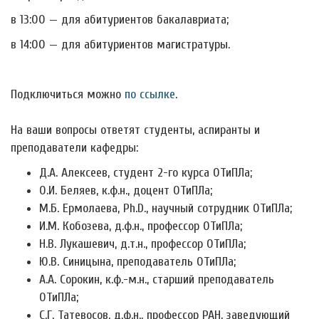
в 13:00 — для абитуриентов бакалавриата;
в 14:00 — для абитуриентов магистратуры.
Подключиться можно
по ссылке
.
На ваши вопросы ответят студенты, аспиранты и
преподаватели кафедры:
Д.А. Алексеев, студент 2-го курса ОТиПЛа;
О.И. Беляев, к.ф.н., доцент ОТиПЛа;
М.Б. Ермолаева, Ph.D., научный сотрудник ОТиПЛа;
И.М. Кобозева, д.ф.н., профессор ОТиПЛа;
Н.В. Лукашевич, д.т.н., профессор ОТиПЛа;
Ю.В. Синицына, преподаватель ОТиПЛа;
А.А. Сорокин, к.ф.-м.н., старший преподаватель
ОТиПЛа;
С.Г. Татевосов, д.ф.н., профессор РАН, заведующий